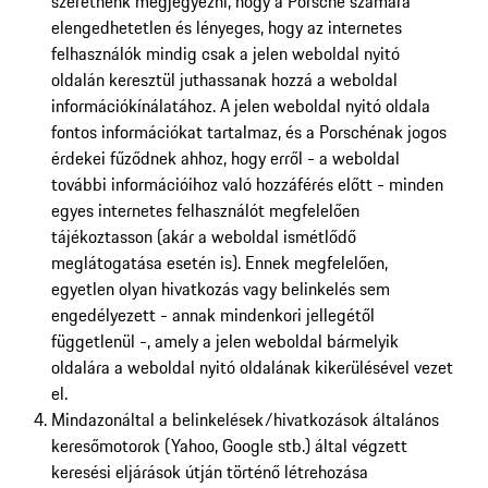
szeretnénk megjegyezni, hogy a Porsche számára
elengedhetetlen és lényeges, hogy az internetes
felhasználók mindig csak a jelen weboldal nyitó
oldalán keresztül juthassanak hozzá a weboldal
információkínálatához. A jelen weboldal nyitó oldala
fontos információkat tartalmaz, és a Porschénak jogos
érdekei fűződnek ahhoz, hogy erről - a weboldal
további információihoz való hozzáférés előtt - minden
egyes internetes felhasználót megfelelően
tájékoztasson (akár a weboldal ismétlődő
meglátogatása esetén is). Ennek megfelelően,
egyetlen olyan hivatkozás vagy belinkelés sem
engedélyezett - annak mindenkori jellegétől
függetlenül -, amely a jelen weboldal bármelyik
oldalára a weboldal nyitó oldalának kikerülésével vezet
el.
Mindazonáltal a belinkelések/hivatkozások általános
keresőmotorok (Yahoo, Google stb.) által végzett
keresési eljárások útján történő létrehozása