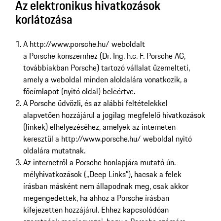
Az elektronikus hivatkozások
korlátozása
A http://www.porsche.hu/ weboldalt
a Porsche konszernhez (Dr. Ing. h.c. F. Porsche AG,
továbbiakban Porsche) tartozó vállalat üzemelteti,
amely a weboldal minden aloldalára vonatkozik, a
főcímlapot (nyitó oldal) beleértve.
A Porsche üdvözli, és az alábbi feltételekkel
alapvetően hozzájárul a jogilag megfelelő hivatkozások
(linkek) elhelyezéséhez, amelyek az interneten
keresztül a http://www.porsche.hu/ weboldal nyitó
oldalára mutatnak.
Az internetről a Porsche honlapjára mutató ún.
mélyhivatkozások („Deep Links”), hacsak a felek
írásban másként nem állapodnak meg, csak akkor
megengedettek, ha ahhoz a Porsche írásban
kifejezetten hozzájárul. Ehhez kapcsolódóan