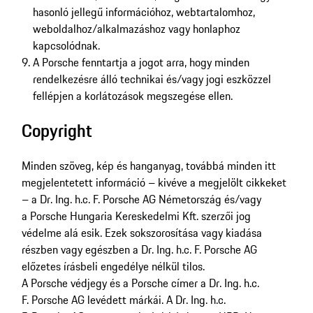
hasonló jellegű információhoz, webtartalomhoz,
weboldalhoz/alkalmazáshoz vagy honlaphoz
kapcsolódnak.
A Porsche fenntartja a jogot arra, hogy minden
rendelkezésre álló technikai és/vagy jogi eszközzel
fellépjen a korlátozások megszegése ellen.
Copyright
Minden szöveg, kép és hanganyag, továbbá minden itt
megjelentetett információ – kivéve a megjelölt cikkeket
– a Dr. Ing. h.c. F. Porsche AG Németország és/vagy
a Porsche Hungaria Kereskedelmi Kft. szerzői jog
védelme alá esik. Ezek sokszorosítása vagy kiadása
részben vagy egészben a Dr. Ing. h.c. F. Porsche AG
előzetes írásbeli engedélye nélkül tilos.
A Porsche védjegy és a Porsche címer a Dr. Ing. h.c.
F. Porsche AG levédett márkái. A Dr. Ing. h.c.