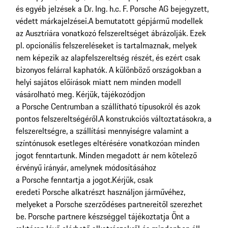
és egyéb jelzések a Dr. Ing. h.c. F. Porsche AG bejegyzett,
védett márkajelzései.
A bemutatott gépjármű modellek
az Ausztriára vonatkozó felszereltséget ábrázolják. Ezek
pl. opcionális felszereléseket is tartalmaznak, melyek
nem képezik az alapfelszereltség részét, és ezért csak
bizonyos felárral kaphatók. A különböző országokban a
helyi sajátos előírások miatt nem minden modell
vásárolható meg. Kérjük, tájékozódjon
a Porsche Centrumban a szállítható típusokról és azok
pontos felszereltségéről.
A konstrukciós változtatásokra, a
felszereltségre, a szállítási mennyiségre valamint a
színtónusok esetleges eltérésére vonatkozóan minden
jogot fenntartunk. Minden megadott ár nem kötelező
érvényű irányár, amelynek módosításához
a Porsche fenntartja a jogot.
Kérjük, csak
eredeti Porsche alkatrészt használjon járművéhez,
melyeket a Porsche szerződéses partnereitől szerezhet
be. Porsche partnere készséggel tájékoztatja Önt a