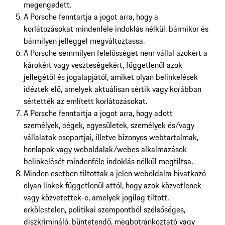
megengedett.
A Porsche fenntartja a jogot arra, hogy a
korlátozásokat mindenféle indoklás nélkül, bármikor és
bármilyen jelleggel megváltoztassa.
A Porsche semmilyen felelősséget nem vállal azokért a
károkért vagy veszteségekért, függetlenül azok
jellegétől és jogalapjától, amiket olyan belinkelések
idéztek elő, amelyek aktuálisan sértik vagy korábban
sértették az említett korlátozásokat.
A Porsche fenntartja a jogot arra, hogy adott
személyek, cégek, egyesületek, személyek és/vagy
vállalatok csoportjai, illetve bizonyos webtartalmak,
honlapok vagy weboldalak/webes alkalmazások
belinkelését mindenféle indoklás nélkül megtiltsa.
Minden esetben tiltottak a jelen weboldalra hivatkozó
olyan linkek függetlenül attól, hogy azok közvetlenek
vagy közvetettek-e, amelyek jogilag tiltott,
erkölcstelen, politikai szempontból szélsőséges,
diszkrimináló, büntetendő, megbotránkoztató vagy