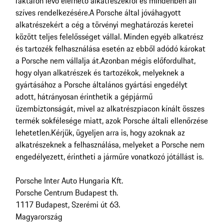
raktáron lévő elérhető alkatrészekről és mindenben áll
szíves rendelkezésére.
A Porsche által jóváhagyott
alkatrészekért a cég a törvényi meghatározás keretei
között teljes felelősséget vállal. Minden egyéb alkatrész
és tartozék felhasználása esetén az ebből adódó károkat
a Porsche nem vállalja át.
Azonban mégis előfordulhat,
hogy olyan alkatrészek és tartozékok, melyeknek a
gyártásához a Porsche általános gyártási engedélyt
adott, hátrányosan érinthetik a gépjármű
üzembiztonságát, mivel az alkatrészpiacon kínált összes
termék sokfélesége miatt, azok Porsche általi ellenőrzése
lehetetlen.
Kérjük, ügyeljen arra is, hogy azoknak az
alkatrészeknek a felhasználása, melyeket a Porsche nem
engedélyezett, érintheti a járműre vonatkozó jótállást is.
Porsche Inter Auto Hungaria Kft.
Porsche Centrum Budapest th.
1117 Budapest, Szerémi út 63.
Magyarország