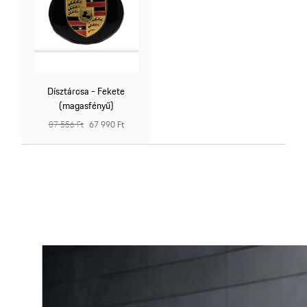
Dísztárcsa - Fekete
(magasfényű)
87 556 Ft
67 990 Ft