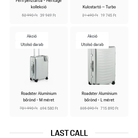
Férfi pénztárca - Heritage
kollekció
Kulcstartó – Turbo
52 990 Ft
39 949 Ft
21 490 Ft
19 745 Ft
Akció
Akció
Utolsó darab
Utolsó darab
Roadster Alumínium
Roadster Alumínium
bőrönd - M méret
bőrönd - L méret
781 990 Ft
694 580 Ft
835 890 Ft
715 890 Ft
LAST CALL