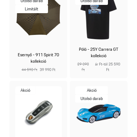
Utolsó darab
Utolsó darab
Limitált
Póló - 25Y Carrera GT
Esernyő - 911 Spirit 70
kollekció
kollekció
29 390
ár Ft-tól 25 590
44 590 Ft
39 990 Ft
Ft
Ft
Akció
Akció
Utolsó darab