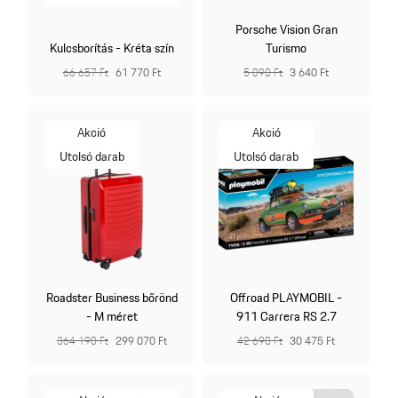
Porsche Vision Gran
Kulcsborítás - Kréta szín
Turismo
66 657 Ft
61 770 Ft
5 090 Ft
3 640 Ft
Akció
Akció
Utolsó darab
Utolsó darab
Roadster Business bőrönd
Offroad PLAYMOBIL -
- M méret
911 Carrera RS 2.7
364 190 Ft
299 070 Ft
42 690 Ft
30 475 Ft