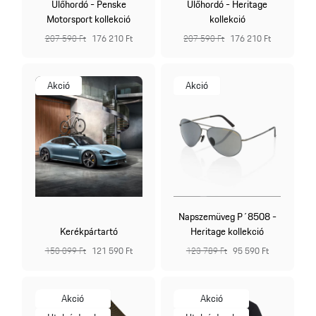
Ülőhordó - Penske
Ülőhordó - Heritage
Motorsport kollekció
kollekció
207 590 Ft
176 210 Ft
207 590 Ft
176 210 Ft
Akció
Akció
Napszemüveg P´8508 -
Kerékpártartó
Heritage kollekció
150 099 Ft
121 590 Ft
123 789 Ft
95 590 Ft
Akció
Akció