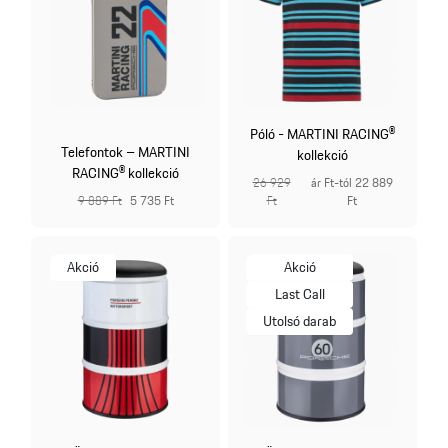
Póló - MARTINI RACING®
Telefontok – MARTINI
kollekció
RACING® kollekció
26 929
ár Ft-tól 22 889
9 889 Ft
5 735 Ft
Ft
Ft
Akció
Akció
Last Call
Utolsó darab