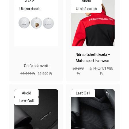
Akció
Akció
Utolsó darab
Utolsó darab
Női softshell dzseki –
Motorsport Fanwear
Golflabda szett
63 290
ár Ft-tól 51 985
18 090 Ft
15 590 Ft
Ft
Ft
Akció
Last Call
Last Call