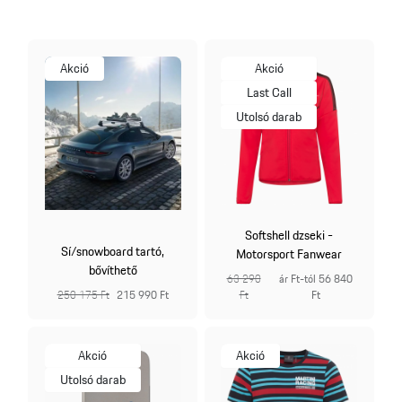
Akció
Akció
Last Call
Utolsó darab
Softshell dzseki -
Sí/snowboard tartó,
Motorsport Fanwear
bővíthető
63 290
ár Ft-tól 56 840
250 175 Ft
215 990 Ft
Ft
Ft
Akció
Akció
Utolsó darab