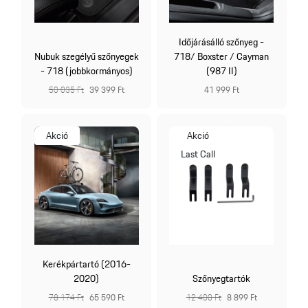
Időjárásálló szőnyeg -
Nubuk szegélyű szőnyegek
718/ Boxster / Cayman
- 718 (jobbkormányos)
(987 II)
50 035 Ft
39 399 Ft
41 999 Ft
Akció
Akció
Last Call
Kerékpártartó (2016-
2020)
Szőnyegtartók
78 174 Ft
65 590 Ft
12 400 Ft
8 899 Ft