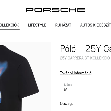
OLLEKCIÓK
LIFESTYLE
RUHÁZAT
AUTÓS KIEGÉSZÍ
Póló - 25Y Ca
25Y CARRERA GT KOLLEKCIÓ
További információ
Méret
M
Összeg
: