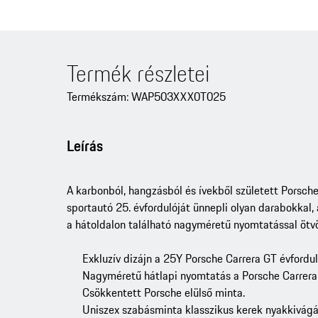
Termék részletei
Termékszám: WAP503XXX0T025
Leírás
A karbonból, hangzásból és ívekből született Porsch
sportautó 25. évfordulóját ünnepli olyan darabokkal, 
a hátoldalon található nagyméretű nyomtatással ötvöz
Exkluzív dizájn a 25Y Porsche Carrera GT évfordul
Nagyméretű hátlapi nyomtatás a Porsche Carrera
Csökkentett Porsche elülső minta.
Uniszex szabásminta klasszikus kerek nyakkivágá