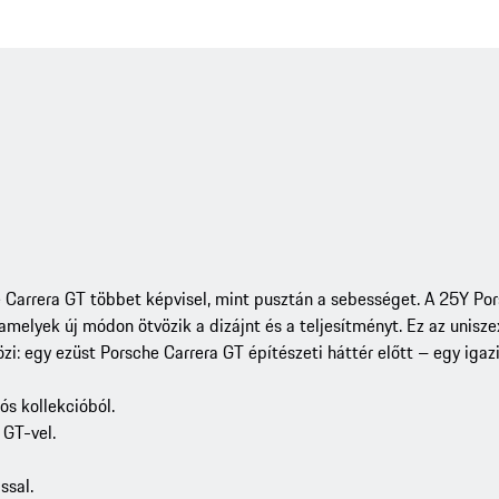
e Carrera GT többet képvisel, mint pusztán a sebességet. A 25Y Por
amelyek új módon ötvözik a dizájnt és a teljesítményt. Ez az unisze
i: egy ezüst Porsche Carrera GT építészeti háttér előtt – egy igaz
ós kollekcióból.
 GT-vel.
ssal.