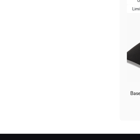
Ú
Limi
Base