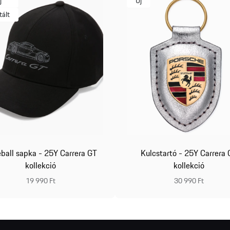
j
Új
tált
ball sapka - 25Y Carrera GT
Kulcstartó - 25Y Carrera
kollekció
kollekció
19 990 Ft
30 990 Ft