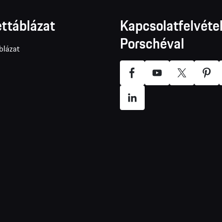
ttáblázat
Kapcsolatfelvétel
Porschéval
blázat