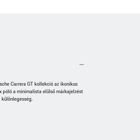
sche Carrera GT kollekció az ikonikus
x póló a minimalista elülső márkajelzést
i különlegesség.