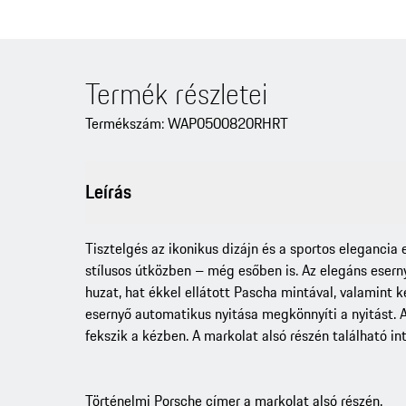
Termék részletei
Termékszám: WAP0500820RHRT
Leírás
Tisztelgés az ikonikus dizájn és a sportos elegancia
stílusos útközben – még esőben is. Az elegáns eserny
huzat, hat ékkel ellátott Pascha mintával, valamint k
esernyő automatikus nyitása megkönnyíti a nyitást. 
fekszik a kézben. A markolat alsó részén található in
Történelmi Porsche címer a markolat alsó részén.