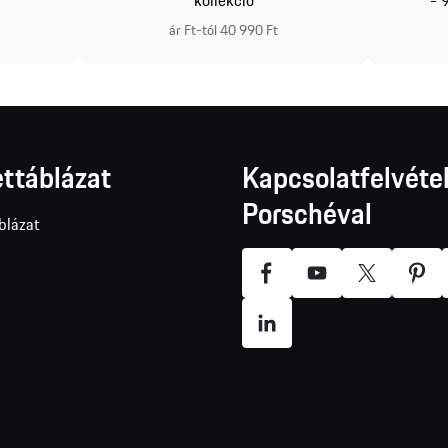
ár Ft-tól 40 990 Ft
ttáblázat
Kapcsolatfelvétel
Porschéval
blázat