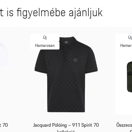
 is figyelmébe ajánljuk
Új
Új
Hamarosan
Hamar
t 70
Jacquard Pólóing – 911 Spirit 70
Összec
kollekció
- 