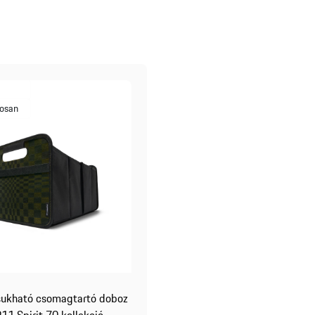
osan
sukható csomagtartó doboz
911 Spirit 70 kollekció