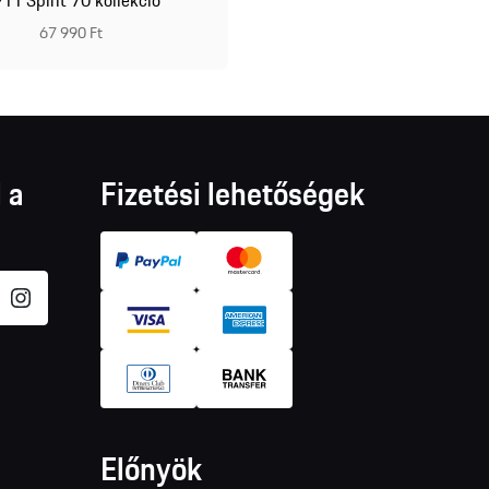
67 990 Ft
 a
Fizetési lehetőségek
Előnyök