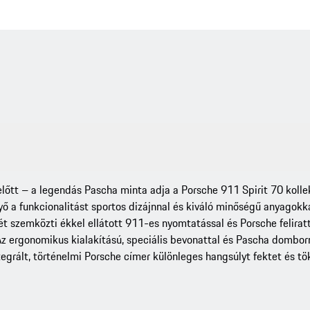
 előtt – a legendás Pascha minta adja a Porsche 911 Spirit 70 koll
ő a funkcionalitást sportos dizájnnal és kiváló minőségű anyagokkal
ét szemközti ékkel ellátott 911-es nyomtatással és Porsche feliratta
Az ergonomikus kialakítású, speciális bevonattal és Pascha dombo
tegrált, történelmi Porsche címer különleges hangsúlyt fektet és tök