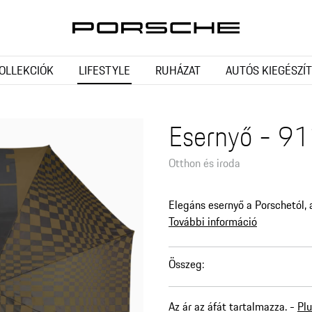
OLLEKCIÓK
LIFESTYLE
RUHÁZAT
AUTÓS KIEGÉSZÍ
Esernyő - 911
Otthon és iroda
Elegáns esernyő a Porschetól, 
További információ
Összeg
:
Az ár az áfát tartalmazza. -
Plu