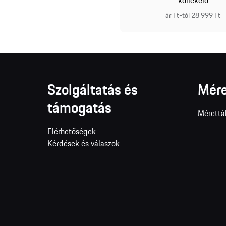
ár Ft-tól 28 999 Ft
Szolgáltatás és
Mére
támogatás
Mérettá
Elérhetőségek
Kérdések és válaszok