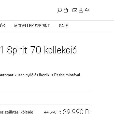
TŐK
MODELLEK SZERINT
SALE
 Spirit 70 kollekció
automatikusan nyíló és ikonikus Pasha mintával.
39 990 Ft
44 590 Ft
sz szállítási költség