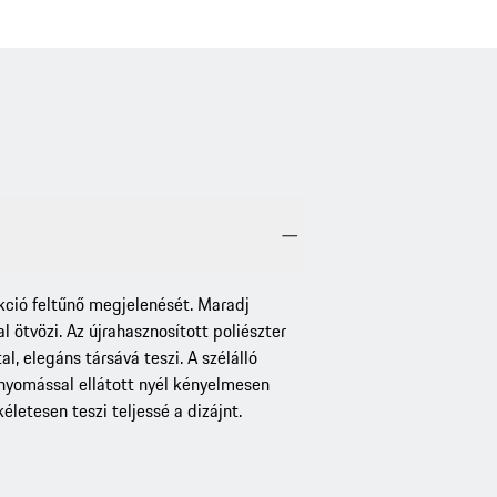
ekció feltűnő megjelenését. Maradj
 ötvözi. Az újrahasznosított poliészter
l, elegáns társává teszi. A szélálló
rnyomással ellátott nyél kényelmesen
életesen teszi teljessé a dizájnt.