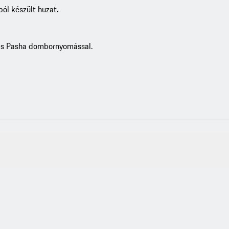
ól készült huzat.
 és Pasha dombornyomással.