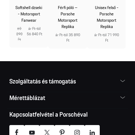
Softshell dzseki
Férfi póló –
Unisex felső -
- Motorsport
Porsche
Porsche
Fanwear
Motorsport
Motorsport
Replika
Replika
63
ár Ft-tól
290
56 840 Ft
ár Ft-tól 35 890
ár Ft-tól 71 990
Ft
Ft
Ft
Szolgáltatás és támogatás
Mérettáblázat
Kapcsolatfelvétel a Porschéval