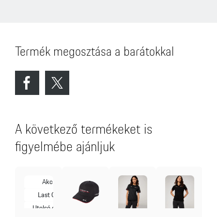
Termék megosztása a barátokkal
A következő termékeket is
figyelmébe ajánljuk
Új
Akció
endelés
Last Call
Utolsó darab