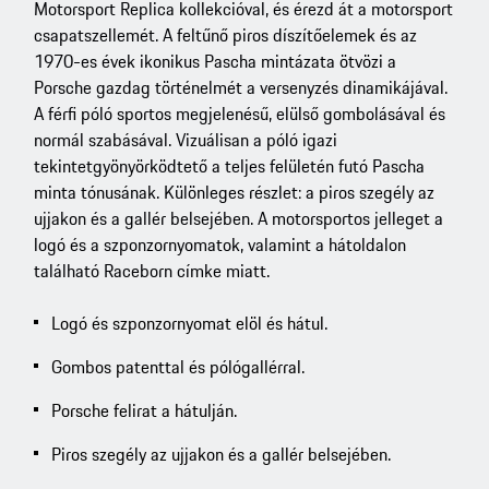
Motorsport Replica kollekcióval, és érezd át a motorsport
csapatszellemét. A feltűnő piros díszítőelemek és az
1970-es évek ikonikus Pascha mintázata ötvözi a
Porsche gazdag történelmét a versenyzés dinamikájával.
A férfi póló sportos megjelenésű, elülső gombolásával és
normál szabásával. Vizuálisan a póló igazi
tekintetgyönyörködtető a teljes felületén futó Pascha
minta tónusának. Különleges részlet: a piros szegély az
ujjakon és a gallér belsejében. A motorsportos jelleget a
logó és a szponzornyomatok, valamint a hátoldalon
található Raceborn címke miatt.
Logó és szponzornyomat elöl és hátul.
Gombos patenttal és pólógallérral.
Porsche felirat a hátulján.
Piros szegély az ujjakon és a gallér belsejében.