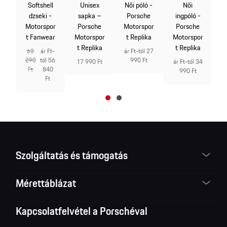
x
F
Softshell
Unisex
Női póló -
Női
-
-
dzseki -
sapka –
Porsche
ingpóló -
e
M
Motorspor
Porsche
Motorspor
Porsche
or
t Fanwear
Motorspor
t Replika
Motorspor
ka
t Replika
t Replika
á
63
ár Ft-
ár Ft-tól 27
290
tól 56
990 Ft
 71
17 990 Ft
ár Ft-tól 34
Ft
840
990 Ft
Ft
Szolgáltatás és támogatás
Mérettáblázat
Kapcsolatfelvétel a Porschéval