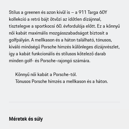
Stílus a greenen és azon kívül is – a 911 Targa 60Y
kollekció a retró bájt ötvözi az időtlen dizájnnal,
tisztelegve a sportkocsi 60. évfordulója előtt. Ez a könnyű
női kabát maximális mozgásszabadságot biztosít a
golfpályán. A mellkason és a háton található, tónusos,
kiváló minőségű Porsche hímzés különleges dizájnrészlet,
így a kabát funkcionális és stílusos kötelező darab
minden golf- és Porsche-rajongó számára.
Könnyű női kabát a Porsche-tól.
Tónusos Porsche hímzés a mellkason és a háton.
Méretek és súly