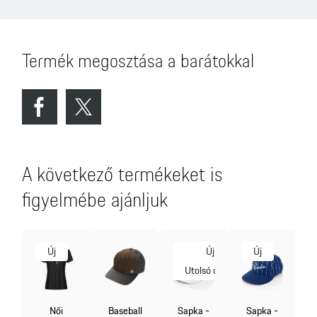
Termék megosztása a barátokkal
A következő termékeket is
figyelmébe ajánljuk
Új
Új
Új
Utolsó darab
Női
Baseball
Sapka -
Sapka -