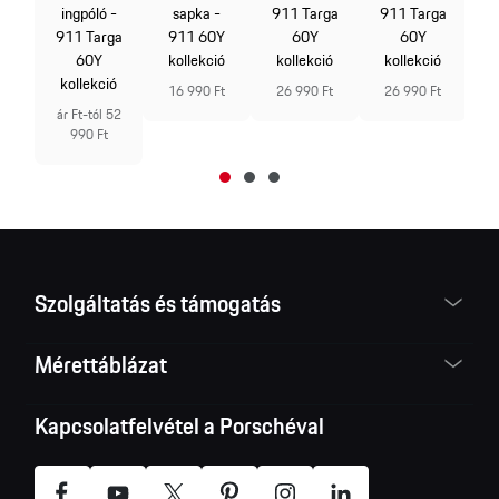
tó
9
ingpóló -
sapka -
911 Targa
911 Targa
911 Targa
911 60Y
60Y
60Y
 Ft
60Y
kollekció
kollekció
kollekció
kollekció
16 990 Ft
26 990 Ft
26 990 Ft
1
ár Ft-tól 52
990 Ft
Szolgáltatás és támogatás
Mérettáblázat
Kapcsolatfelvétel a Porschéval