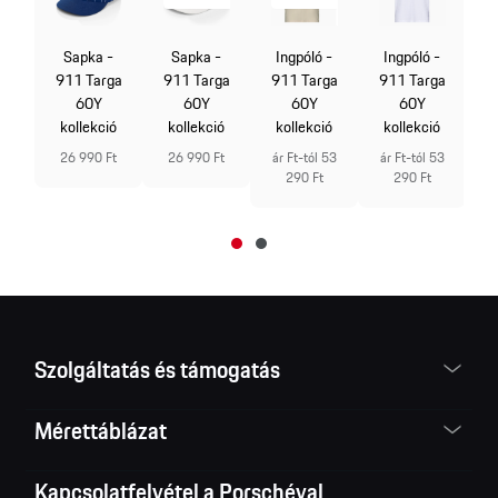
Sapka -
Sapka -
Ingpóló -
Ingpóló -
 -
9
911 Targa
911 Targa
911 Targa
911 Targa
ga
60Y
60Y
60Y
60Y
kollekció
kollekció
kollekció
kollekció
ió
á
26 990 Ft
26 990 Ft
ár Ft-tól 53
ár Ft-tól 53
290 Ft
290 Ft
 52
Szolgáltatás és támogatás
Mérettáblázat
Kapcsolatfelvétel a Porschéval