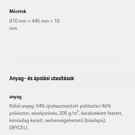
Méretek
810 mm × 445 mm × 10
mm
Anyag- és ápolási utasítások
anyag
Külső anyag: 54% újrahasznosított poliészter/46%
poliészter, sávolyszövés, 205 g/m², darabonként festett,
kémiailag kezelt, nedvességelvezető (bioalapú),
DRYCELL