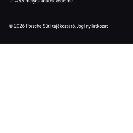
A személyes adatok védelme
© 2026 Porsche
Süti tájékoztató
,
Jogi nyilatkozat