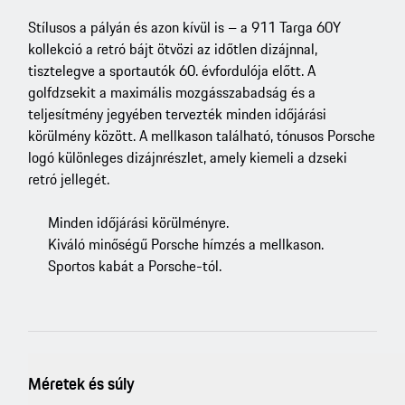
Stílusos a pályán és azon kívül is – a 911 Targa 60Y
kollekció a retró bájt ötvözi az időtlen dizájnnal,
tisztelegve a sportautók 60. évfordulója előtt. A
golfdzsekit a maximális mozgásszabadság és a
teljesítmény jegyében tervezték minden időjárási
körülmény között. A mellkason található, tónusos Porsche
logó különleges dizájnrészlet, amely kiemeli a dzseki
retró jellegét.
Minden időjárási körülményre.
Kiváló minőségű Porsche hímzés a mellkason.
Sportos kabát a Porsche-tól.
Méretek és súly