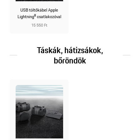
USB töltőkábel Apple
Lightning® csatlakozóval
15 550 Ft
Táskák, hátizsákok,
bőröndök