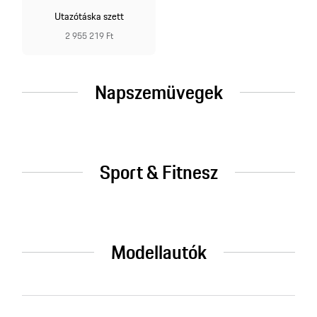
Utazótáska szett
2 955 219 Ft
Napszemüvegek
Sport & Fitnesz
Modellautók