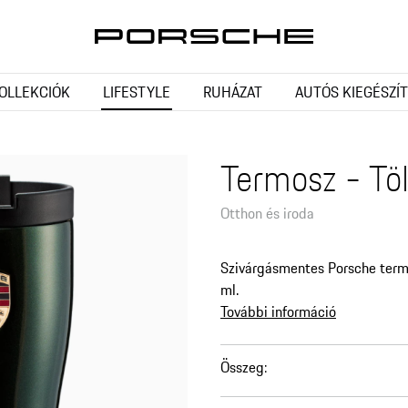
OLLEKCIÓK
LIFESTYLE
RUHÁZAT
AUTÓS KIEGÉSZÍ
Termosz - Tö
Otthon és iroda
Szivárgásmentes Porsche termo
ml.
További információ
Összeg
: