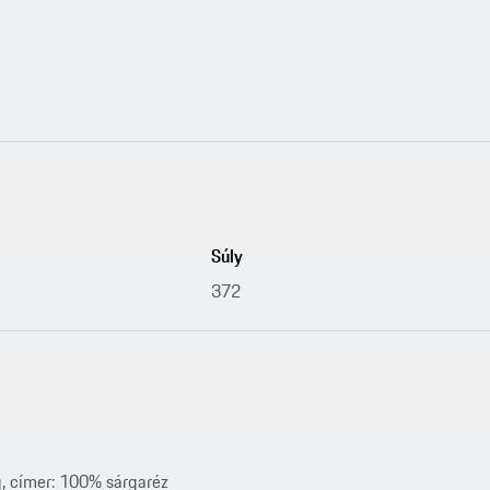
Súly
372
, címer: 100% sárgaréz