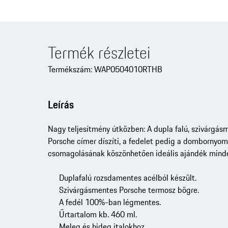
Termék részletei
Termékszám: WAP0504010RTHB
Leírás
Nagy teljesítmény útközben: A dupla falú, szivárgásm
Porsche címer díszíti, a fedelet pedig a dombornyomo
csomagolásának köszönhetően ideális ajándék minden
Duplafalú rozsdamentes acélból készült.
Szivárgásmentes Porsche termosz bögre.
A fedél 100%-ban légmentes.
Űrtartalom kb. 460 ml.
Meleg és hideg italokhoz.