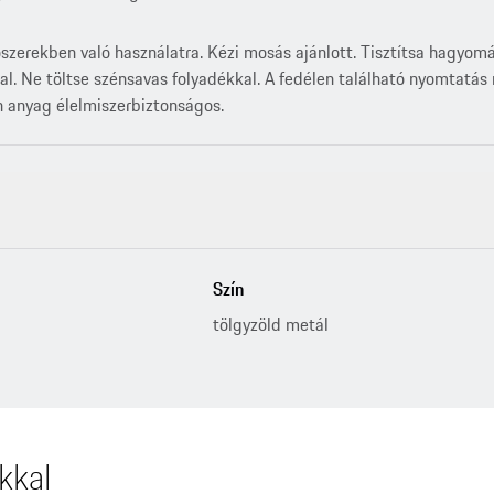
erekben való használatra. Kézi mosás ajánlott. Tisztítsa hagyomá
kal. Ne töltse szénsavas folyadékkal. A fedélen található nyomt
 anyag élelmiszerbiztonságos.
Szín
tölgyzöld metál
kkal