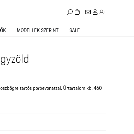
TŐK
MODELLEK SZERINT
SALE
lgyzöld
szbögre tartós porbevonattal. Űrtartalom kb. 460