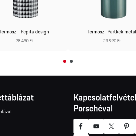
Termosz - Pepita design
Termosz- Partkék metá
28 490 Ft
23 990 Ft
ttáblázat
Kapcsolatfelvétel
Porschéval
blázat