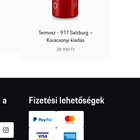
Termos
l
Termosz - 917 Salzburg –
Karácsonyi kiadás
28 990 Ft
 a
Fizetési lehetőségek