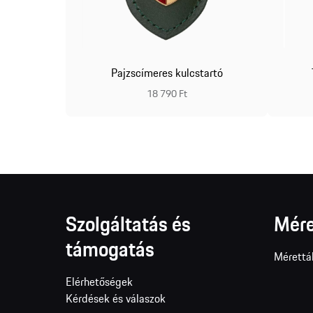
RACING®
Pajzscímeres kulcstartó
18 790 Ft
Szolgáltatás és
Mére
támogatás
Mérettá
Elérhetőségek
Kérdések és válaszok