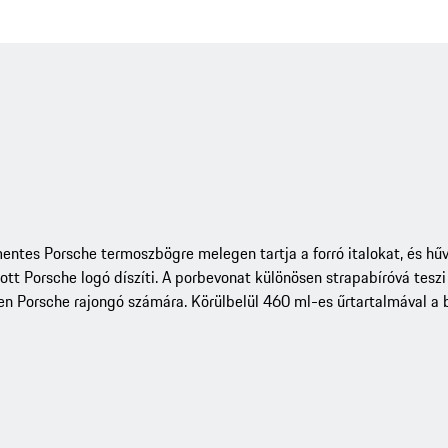
entes Porsche termoszbögre melegen tartja a forró italokat, és hű
tt Porsche logó díszíti. A porbevonat különösen strapabíróvá teszi
 Porsche rajongó számára. Körülbelül 460 ml-es űrtartalmával a b