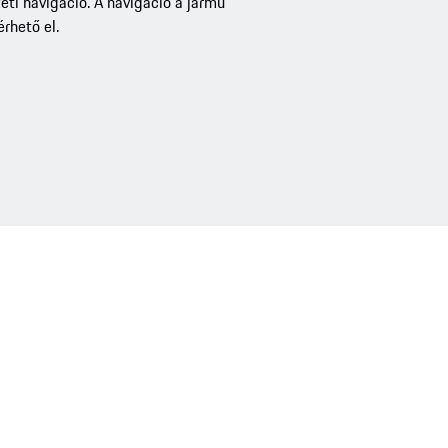
eti navigáció. A navigáció a jármű
rhető el.