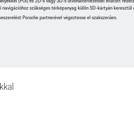
lyekkel (POI) és 2D-s vagy 3D-s útvonaltervezéssel ellátott fedélz
eti navigációhoz szükséges térképanyag külön SD-kártyán keresztül é
 beszerelést Porsche partnerével végeztesse el szakszerűen.
kkal