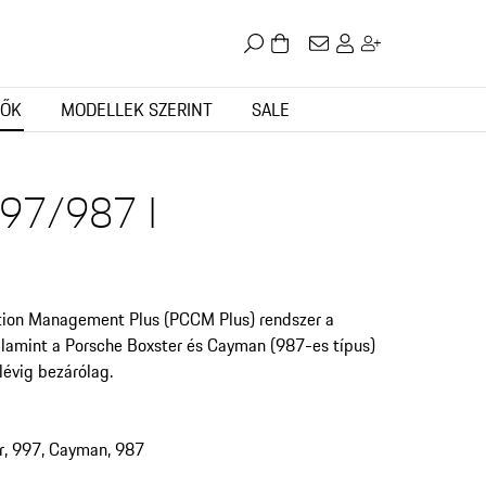
TŐK
MODELLEK SZERINT
SALE
97/987 I
ion Management Plus (PCCM Plus) rendszer a
alamint a Porsche Boxster és Cayman (987-es típus)
évig bezárólag.
r, 997, Cayman, 987