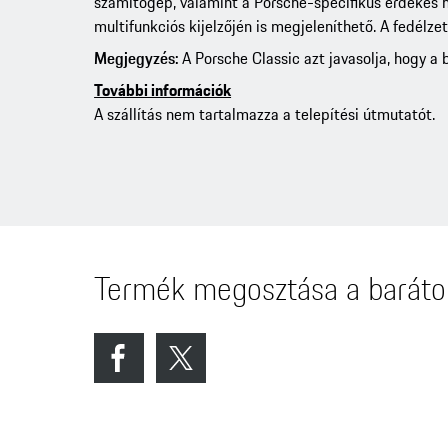
számítógép, valamint a Porsche-specifikus érdekes he
multifunkciós kijelzőjén is megjeleníthető. A fedélz
Megjegyzés:
A Porsche Classic azt javasolja, hogy a
További információk
A szállítás nem tartalmazza a telepítési útmutatót.
Termék megosztása a baráto