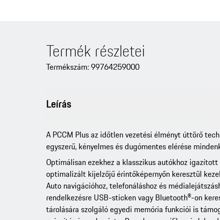
Termék részletei
Termékszám: 99764259000
Leírás
A PCCM Plus az időtlen vezetési élményt úttörő techno
egyszerű, kényelmes és dugómentes elérése minden
Optimálisan ezekhez a klasszikus autókhoz igazított
optimalizált kijelzőjű érintőképernyőn keresztül ke
Auto navigációhoz, telefonáláshoz és médialejátszásh
rendelkezésre USB-sticken vagy Bluetooth®-on keres
tárolására szolgáló egyedi memória funkciói is támo