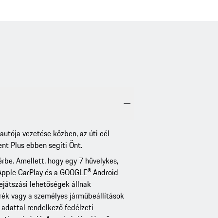
autója vezetése közben, az úti cél
t Plus ebben segíti Önt.
rbe. Amellett, hogy egy 7 hüvelykes,
z Apple CarPlay és a GOOGLE® Android
ejátszási lehetőségek állnak
rék vagy a személyes járműbeállítások
 adattal rendelkező fedélzeti