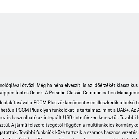
lógiával ötvözi. Még ha néha elveszíti is az időérzékét klasszikus 
képpen fontos Önnek. A Porsche Classic Communication Managemen
 kialakításával a PCCM Plus zökkenőmentesen illeszkedik a belső té
zelhető, a PCCM Plus olyan funkciókat is tartalmaz, mint a DAB+. A
oz is használható az integrált USB-interfészen keresztül. További l
ztül. A jármű felszereltségétől függően a multifunkciós kormányke
gatottak. További funkciók közé tartozik a számos hasznos vezetési