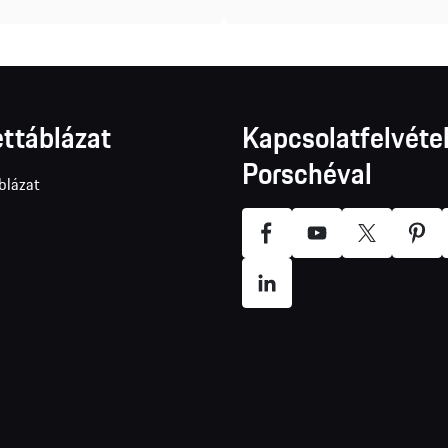
ttáblázat
Kapcsolatfelvétel
Porschéval
blázat