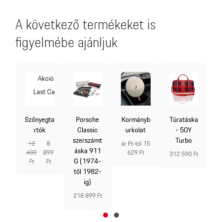
A következő termékeket is
figyelmébe ajánljuk
ó
Akció
Last Call
rt
Szőnyegta
Porsche
Kormányb
Túratáska
s
rtók
Classic
urkolat
- 50Y
szerszámt
Turbo
21
12
8
ár Ft-tól 15
áska 911
90
400
899
629 Ft
312 590 Ft
G (1974-
t
Ft
Ft
től 1982-
á
ig)
218 899 Ft