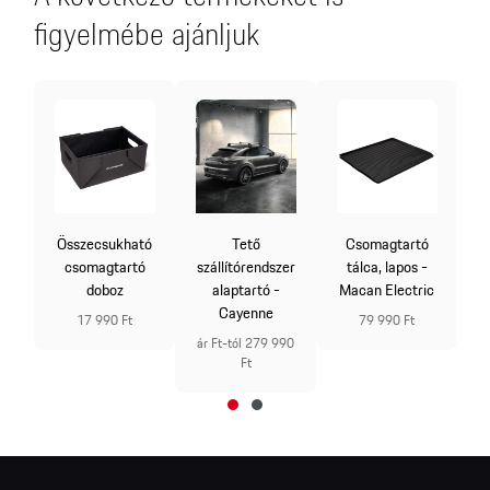
figyelmébe ajánljuk
Összecsukható
Tető
Csomagtartó
és
c
csomagtartó
szállítórendszer
tálca, lapos -
doboz
alaptartó -
Macan Electric
Cayenne
17 990 Ft
79 990 Ft
ár Ft-tól 279 990
Ft