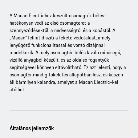
A Macan Electrichez készült csomagtér-bélés
hatékonyan védi az első csomagteret a
szennyeződésektől, a nedvességtől és a kopástól. A
„Macan” felirat díszíti a fekete védőtálcát, amely
lenyűgöző funkcionalitással és vonzó dizájnnal
rendelkezik. A mély csomagtér-bélés kiváló minőségű,
vízálló anyagból készült, és az oldalsó fogantyúk
segítségével könnyen eltávolítható. Ez azt jelenti, hogy a
csomagtér mindig tökéletes állapotban lesz, és készen
áll bármilyen kalandra, amelyet a Macan Electric-kel
átélhet.
Általános jellemzők